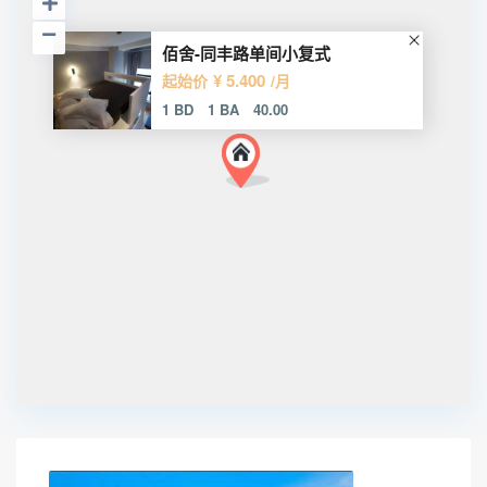
佰舍-同丰路单间小复式
¥ 5.400
起始价
/月
1 BD
1 BA
40.00