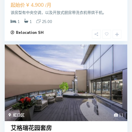
¥ 4.900
起始价
/月
该房型有中央空调，以及开放式厨房带洗衣机带烘干机。
1
1
25.00
Relocation SH
虹口区
11
艾格瑞花园套房