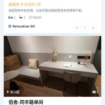
¥ 8.000
起始价
/月
该房型有中央空调，以及开放式厨房带洗衣机带烘干机。
1
1
58.00
Relocation SH
虹口区
4
佰舍-同丰路单间