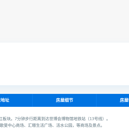
屋地址
房屋细节
房屋
滨江板块。7分钟步行距离到达世博会博物馆地铁站（13号线）。
达歌斐中心商场、汇暻生活广场、活水公园，等商场及景点。