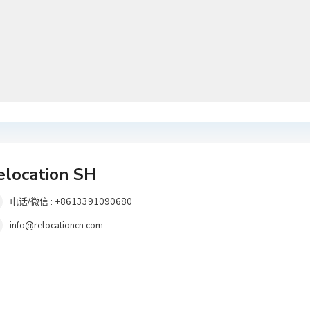
elocation SH
电话/微信 : +8613391090680
info@relocationcn.com