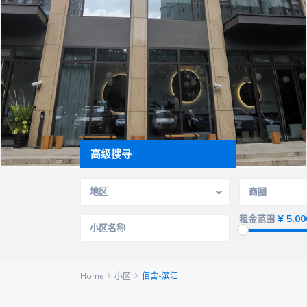
高级搜寻
地区
商圈
¥ 5.00
租金范围
Home
小区
佰舍-滨江