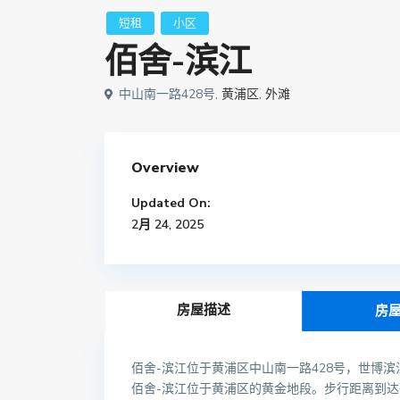
短租
小区
佰舍-滨江
中山南一路428号,
黄浦区
,
外滩
Overview
Updated On:
2月 24, 2025
房屋描述
房
佰舍-滨江位于黄浦区中山南一路428号，世博
佰舍-滨江位于黄浦区的黄金地段。步行距离到