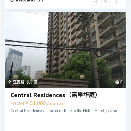
Relocation SH
江苏路
,
长宁区
8
Central Residences（嘉里华庭）
¥ 31.000
FROM
/month
Central Residences is located close to the Hilton Hotel, just so
...