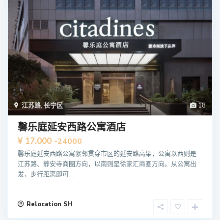
江苏路
,
长宁区
18
馨乐庭延安西路公寓酒店
¥ 17.000
-24000
馨乐庭延安西路公寓紧邻贯穿市区的延安路高架，公寓以西则是
江苏路、静安寺商圈方向，以南则是徐家汇商圈方向。从公寓出
发，步行距离即可 ...
Relocation SH