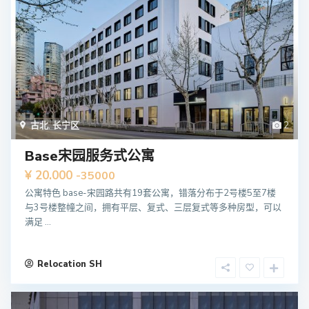
古北
,
长宁区
2
Base宋园服务式公寓
¥ 20.000
-35000
公寓特色 base-宋园路共有19套公寓，错落分布于2号楼5至7楼
与3号楼整幢之间，拥有平层、复式、三层复式等多种房型，可以
满足 ...
Relocation SH