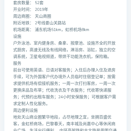
套房数量： 52套
开业时间： 2019年
周边商圈： 天山商圈
附近地铁： 2号线娄山关路站
机场距离： 浦东机场51km，虹桥机场8km
设施
户外泳池、室内健身房、桑拿、按摩池、设施齐全的开放
式厨房，高速无线及有线网络，淋浴房、浴缸，独立的空
调系统，卫星电视频道，带烘干功能洗衣机，保险箱。
服务
前台可使用英语、日语对客服务；入住后办理入住及退房
手续，可为外国客户代办境外人员临时住宿登记单；按需
求提供机场有偿接机服务；一周一次打扫客房，一周一次
更换床品及布草；代收洗衣及干衣服务；代收寄快递服
务；代预约出租车服务；24小时安保服务；可根据客户需
求定制人性化服务。
周边便利设施
地处天山商业圈繁华地段，占尽地理之宜，坐拥百盛优
客，金虹桥商场，巴黎春天，南丰城及尚嘉中心等休闲商
业广场。生活出行便利， 内环高架路和古北路是周围交通