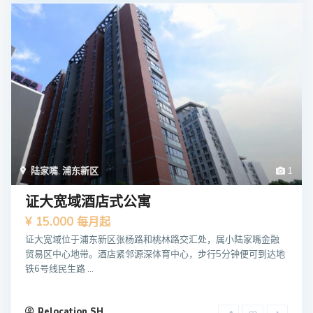
陆家嘴
,
浦东新区
1
证大宽域酒店式公寓
¥ 15.000
每月起
证大宽域位于浦东新区张杨路和桃林路交汇处，属小陆家嘴金融
贸易区中心地带。酒店紧邻源深体育中心，步行5分钟便可到达地
铁6号线民生路 ...
Relocation SH