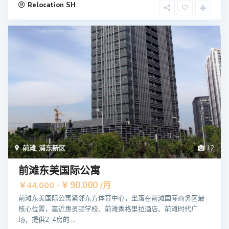
Relocation SH
前滩
,
浦东新区
12
前滩东美国际公寓
¥ 90.000
￥44,000 -
/月
前滩东美国际公寓紧邻东方体育中心，坐落在前滩国际商务区最
核心位置，靠近惠灵顿学校、前滩香格里拉酒店、前滩时代广
场，提供2-4房的 ...