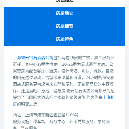
房屋地址
房屋细节
房屋特色
上海碧云钻石酒店公寓
包括两幢25层的主楼，和三层商业
群楼，其中4-19层为套房，20-25层为复式豪华套房。公
寓套房均配备客厅、厨房，设计简洁、明快、雅致，自然
的阳光透过玻璃，给您带来温馨和浪漫，24小时的保安和
酒店式服务更为您带来安静和便利。无论是高档的中西餐
厅、还是酒吧、泳池、健身房,碧云钻石酒店公寓都已为您
提供了与国际大酒店标准接轨的星级设施.作为你来
上海租
房
的明智之选！
地址：上海市浦东新区碧云路1168号
服务设施：停车场、商务中心、外币兑换服务、票务服
务、洗衣服务