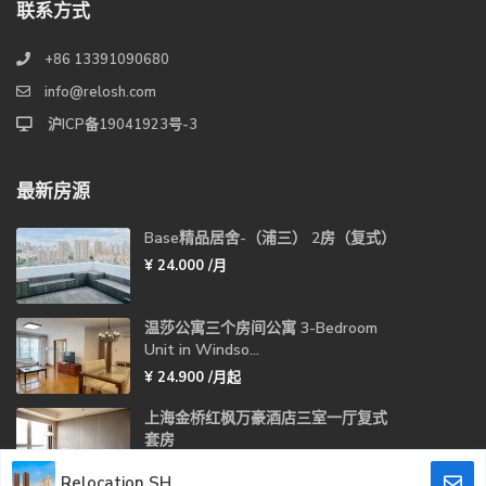
联系方式
+86 13391090680
info@relosh.com
沪ICP备19041923号-3
最新房源
Base精品居舍-（浦三） 2房（复式）
¥ 24.000
/月
温莎公寓三个房间公寓 3-Bedroom
Unit in Windso...
¥ 24.900
/月起
上海金桥红枫万豪酒店三室一厅复式
套房
￥66,000 -
¥ 75.000
/月
Relocation SH