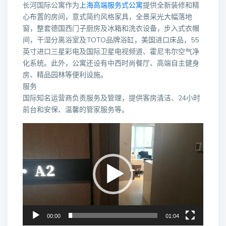
长河国际公寓作为
上海高端服务式公寓
提供全新装修和精
心布置的房间，意式简约风格家具，全景采光大幅落地
窗，整套德国西门子厨房及冰箱和洗衣设备，步入式衣帽
间，干湿分离浴室及TOTO品牌浴缸，美国进口床品，55
英寸进口三星彩电及国际卫星电视频道、霍尼韦尔空气净
化系统。此外，公寓还设有中西时尚餐厅、高端自主健身
房、精品园林等便利设施。
服务
国际知名运营商负责服务及管理，提供客房清洁、24小时
前台和安保、温馨的管家服务等。
视
频
播
放
器
00:00
01:04