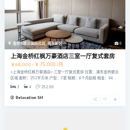
金桥&碧云国际社区
,
浦东新区
8
上海金桥红枫万豪酒店三室一厅复式套房
¥ 75.000
￥66,000 -
/月
=上海金桥红枫万豪酒店= 三室一厅复式套房 位置：浦东金桥碧云
区域 面积：252平方米 户型：3室 租期：6个月起租 租金：66 ...
3
4
252.00
Relocation SH