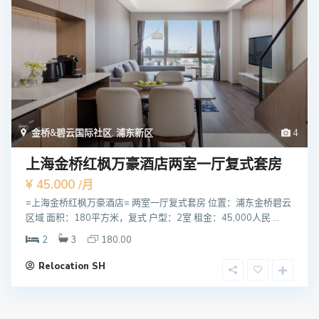
金桥&碧云国际社区
,
浦东新区
4
上海金桥红枫万豪酒店两室一厅复式套房
¥ 45.000
/月
=上海金桥红枫万豪酒店= 两室一厅复式套房 位置：浦东金桥碧云
区域 面积：180平方米，复式 户型：2室 租金：45,000人民 ...
2
3
180.00
Relocation SH