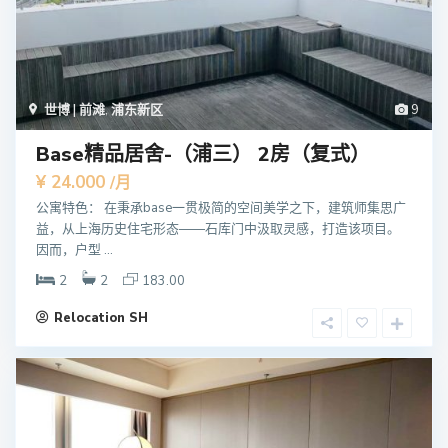
世博 | 前滩
,
浦东新区
9
Base精品居舍-（浦三） 2房（复式）
¥ 24.000
/月
公寓特色： 在秉承base一贯极简的空间美学之下，建筑师集思广
益，从上海历史住宅形态——石库门中汲取灵感，打造该项目。
因而，户型 ...
2
2
183.00
Relocation SH