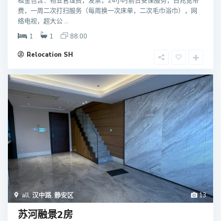
租金包含：物业管理费，发票，24小时前台安保服务，百兆宽带
费，一周二次打扫服务（每周换一次床单，二次毛巾浴巾），网
络电视，超大公 ...
1
1
88.00
Relocation SH
all
,
汉中路
,
静安区
13
苏河融景2房