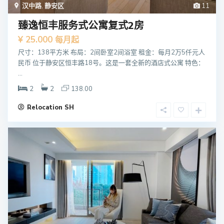
汉中路
,
静安区
11
臻逸恒丰服务式公寓复式2房
¥ 25.000
每月起
尺寸：138平方米 布局：2间卧室2间浴室 租金：每月2万5仟元人
民币 位于静安区恒丰路18号。这是一套全新的酒店式公寓 特色：
...
2
2
138.00
Relocation SH