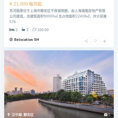
¥ 21.000
每月起
苏河融景位于上海市静安区不夜城商圈，由上海瑞隆房地产有限
公司建成，总建筑面积90000㎡ 总占地面积22438㎡、共计房屋
576 ...
2
2
100.00
Relocation SH
汉中路
,
静安区
5