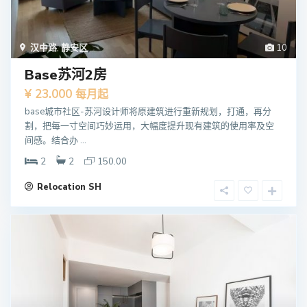
汉中路
,
静安区
10
Base苏河2房
¥ 23.000
每月起
base城市社区-苏河设计师将原建筑进行重新规划，打通，再分
割，把每一寸空间巧妙运用，大幅度提升现有建筑的使用率及空
间感。结合办 ...
2
2
150.00
Relocation SH