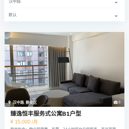
汉中路
默认
汉中路
,
静安区
8
臻逸恒丰服务式公寓B1户型
¥ 15.000
/月