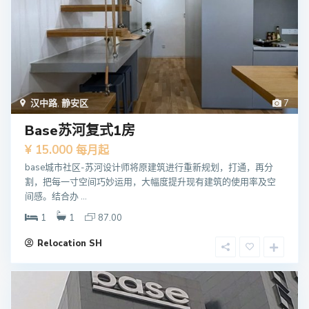
汉中路
,
静安区
7
Base苏河复式1房
¥ 15.000
每月起
base城市社区-苏河设计师将原建筑进行重新规划，打通，再分
割，把每一寸空间巧妙运用，大幅度提升现有建筑的使用率及空
间感。结合办 ...
1
1
87.00
Relocation SH