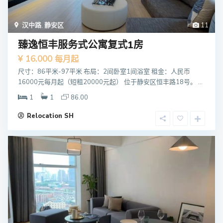
汉中路
,
静安区
11
臻逸恒丰服务式公寓复式1房
¥ 16.000
每月起
尺寸：86平米-97平米 布局：2间卧室1间浴室 租金：人民币
16000元每月起（短租20000元起） 位于静安区恒丰路18号。 ...
1
1
86.00
Relocation SH