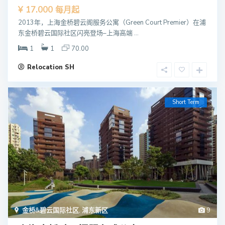
¥ 17.000
每月起
2013年，上海金桥碧云阁服务公寓（Green Court Premier）在浦
东金桥碧云国际社区闪亮登场–上海高端 ...
1
1
70.00
Relocation SH
Short Term
金桥&碧云国际社区
,
浦东新区
9