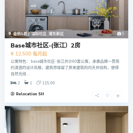
金桥&碧云国际社区
,
浦东新区
5
Base城市社区-(张江）2房
¥ 12.500
每月起
公寓特色： base城市社区-张江共计60套公寓，承袭品牌一贯简
约清透的设计风格，建筑师保留了原来建筑的内天井结构，使得
自然光线 ...
2
1
115.00
Relocation SH