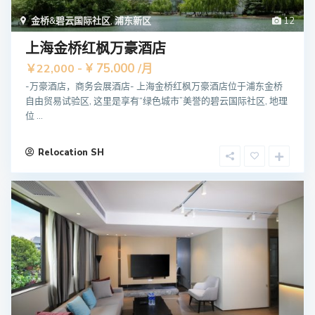
金桥&碧云国际社区
,
浦东新区
12
上海金桥红枫万豪酒店
¥ 75.000
￥22,000 -
/月
-万豪酒店，商务会展酒店- 上海金桥红枫万豪酒店位于浦东金桥
自由贸易试验区, 这里是享有“绿色城市”美誉的碧云国际社区, 地理
位 ...
Relocation SH