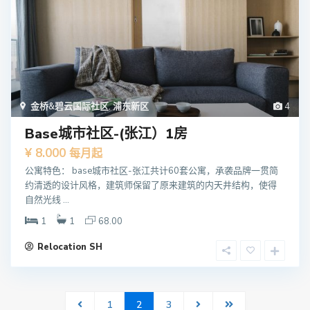
金桥&碧云国际社区
,
浦东新区
4
Base城市社区-(张江）1房
¥ 8.000
每月起
公寓特色： base城市社区-张江共计60套公寓，承袭品牌一贯简
约清透的设计风格，建筑师保留了原来建筑的内天井结构，使得
自然光线 ...
1
1
68.00
Relocation SH
1
2
3