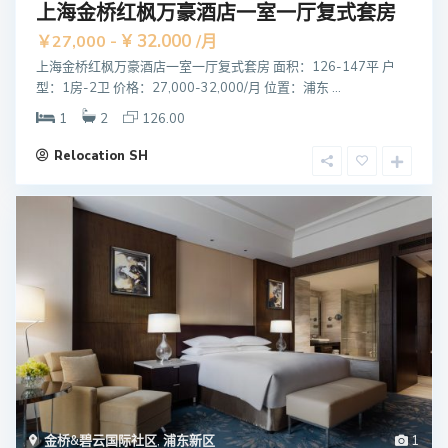
上海金桥红枫万豪酒店一室一厅复式套房
¥ 32.000
￥27,000 -
/月
上海金桥红枫万豪酒店一室一厅复式套房 面积：126-147平 户
型：1房-2卫 价格：27,000-32,000/月 位置：浦东 ...
1
2
126.00
Relocation SH
金桥&碧云国际社区
,
浦东新区
1