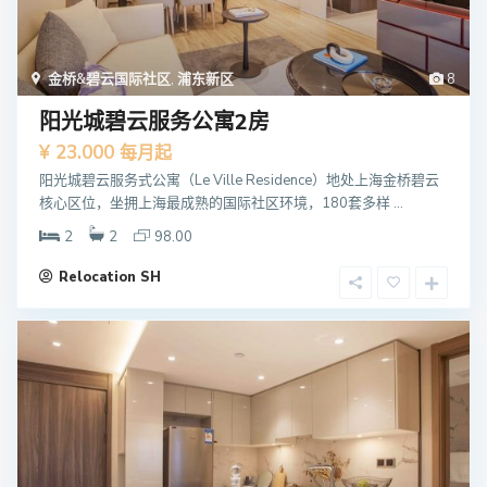
金桥&碧云国际社区
,
浦东新区
8
阳光城碧云服务公寓2房
¥ 23.000
每月起
阳光城碧云服务式公寓（Le Ville Residence）地处上海金桥碧云
核心区位，坐拥上海最成熟的国际社区环境，180套多样 ...
2
2
98.00
Relocation SH