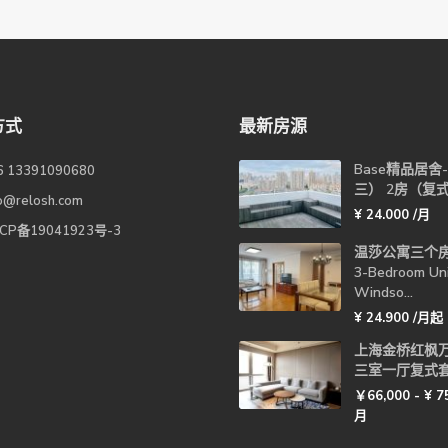
方式
最新房源
Base精品居舍
6 13391090680
三） 2房（复
fo@relosh.com
¥ 24.000
/月
CP备19041923号-3
温莎公寓三个
3-Bedroom Uni
Windso...
¥ 24.900
/月起
上海金桥红枫
三室一厅复式
￥66,000 -
¥ 7
月