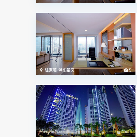
陆家嘴
,
浦东新区
5