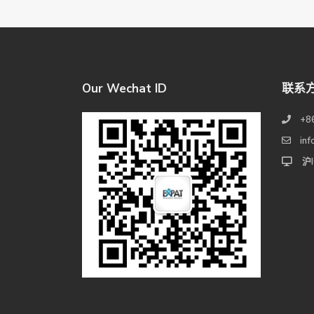
Our Wechat ID
联系
+8
in
沪I