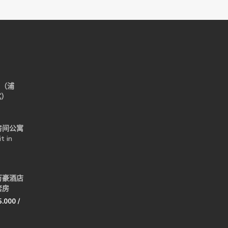
-（浦
式）
房间公寓
t in
万豪酒店
套房
5.000
/