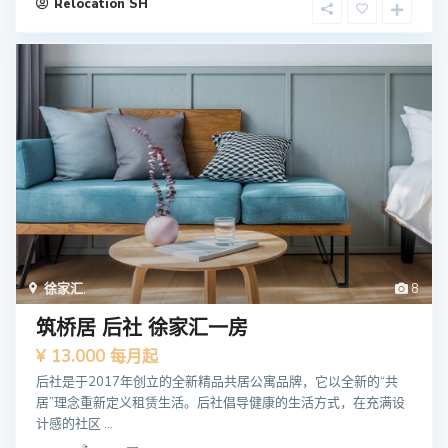
Relocation SH
徐家汇
,
8
筑桥居 后社 徐家汇一房
¥ 13.000
每月起
后社是于2017年创⽴的全新精品共居公寓品牌，它以全新的“共
居”理念重新定义租赁⽣活。后社倡导健康的⽣活⽅式，在充满设
计感的社区 ...