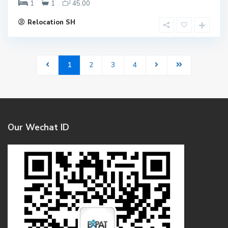
1
1
45.00
Relocation SH
1
2
3
4
Our Wechat ID