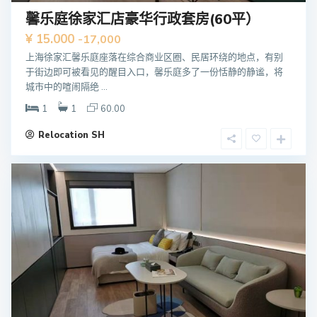
馨乐庭徐家汇店豪华行政套房(60平）
¥ 15.000
-17,000
上海徐家汇馨乐庭座落在综合商业区圈、民居环绕的地点，有别
于街边即可被看见的醒目入口，馨乐庭多了一份恬静的静谧，将
城市中的喧闹隔绝 ...
1
1
60.00
Relocation SH