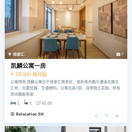
徐家汇
,
7
凯麟公寓一房
¥ 18.000
每月起
公寓特色 凯麟公寓位于徐家汇商务区，地处南丹路与漕溪北路交
汇处，位置优越、交通便利。公寓总高3层，自带独立花园，所有
房间都配有家 ...
1
1
65.00
Relocation SH