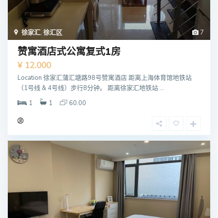
徐家汇
,
徐汇区
7
赞寓酒店式公寓复式1房
¥ 12.000
Location 徐家汇蒲汇塘路98号赞寓酒店 距离上海体育馆地铁站
（1号线 & 4号线）步行8分钟。 距离徐家汇地铁站 ...
1
1
60.00