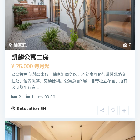
徐家汇
,
7
凯麟公寓二房
¥ 25.000
每月起
公寓特色 凯麟公寓位于徐家汇商务区，地处南丹路与漕溪北路交
汇处，位置优越、交通便利。公寓总高3层，自带独立花园，所有
房间都配有家 ...
2
1
93.00
Relocation SH