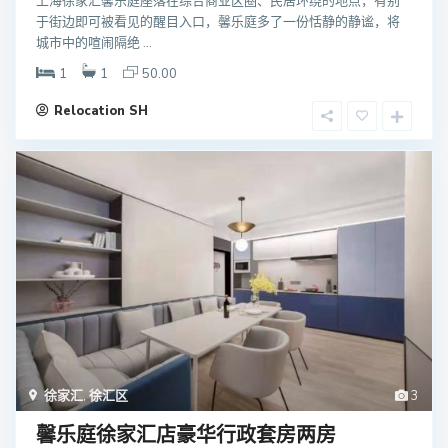
上海徐家汇馨乐庭座落在综合商业区圈、民居环绕的地点，有别
于街边即可被看见的醒目入口，馨乐庭多了一份恬静的静谧，将
城市中的喧闹隔绝 ...
1
1
50.00
Relocation SH
徐家汇
,
徐汇区
3
馨乐庭徐家汇店豪华行政套房两房