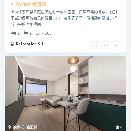
¥ 26.000
每月起
上海徐家汇馨乐庭座落在综合商业区圈、民居环绕的地点，有别
于街边即可被看见的醒目入口，馨乐庭多了一份恬静的静谧，将
城市中的喧闹隔绝 ...
2
2
70.00
Relocation SH
徐家汇
,
徐汇区
4