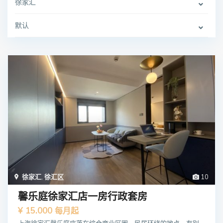
徐家汇
默认
徐家汇
,
徐汇区
10
馨乐庭徐家汇店一房行政套房
¥ 15.000
每月起