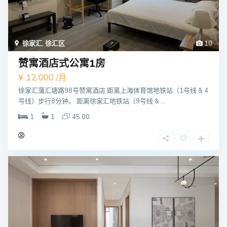
徐家汇
,
徐汇区
10
赞寓酒店式公寓1房
¥ 12.000
/月
徐家汇蒲汇塘路98号赞寓酒店 距离上海体育馆地铁站（1号线 & 4
号线）步行8分钟。 距离徐家汇地铁站（9号线 & ...
1
1
45.00