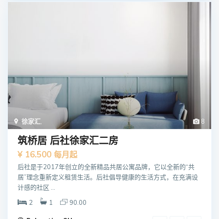
徐家汇
,
8
筑桥居 后社徐家汇二房
¥ 16.500
每月起
后社是于2017年创⽴的全新精品共居公寓品牌，它以全新的“共
居”理念重新定义租赁⽣活。后社倡导健康的⽣活⽅式，在充满设
计感的社区 ...
2
1
90.00