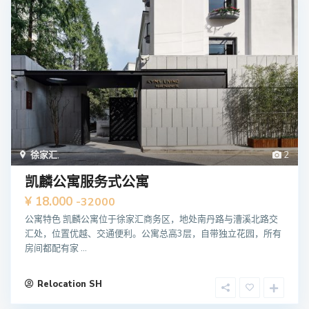
徐家汇
,
2
凯麟公寓服务式公寓
¥ 18.000
-32000
公寓特色 凯麟公寓位于徐家汇商务区，地处南丹路与漕溪北路交
汇处，位置优越、交通便利。公寓总高3层，自带独立花园，所有
房间都配有家 ...
Relocation SH