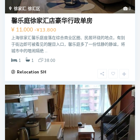
徐家汇
,
徐汇区
9
馨乐庭徐家汇店豪华行政单房
¥ 11.000
-¥13.800
上海徐家汇馨乐庭座落在综合商业区圈、民居环绕的地点，有别
于街边即可被看见的醒目入口，馨乐庭多了一份恬静的静谧，将
城市中的喧闹隔绝 ...
1
1
38.00
Relocation SH