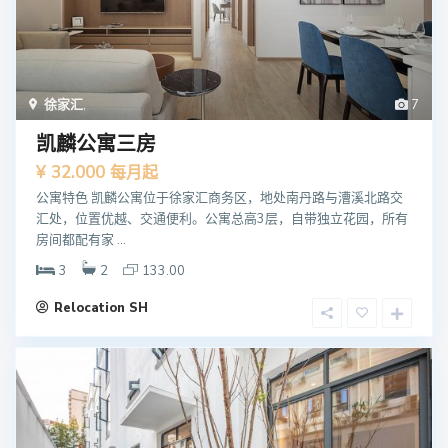
徐家汇
,
7
凯麟公寓三房
¥ 32.000
每月起
公寓特色 凯麟公寓位于徐家汇商务区，地处南丹路与漕溪北路交
汇处，位置优越、交通便利。公寓总高3层，自带独立花园，所有
房间都配有家 ...
3
2
133.00
Relocation SH