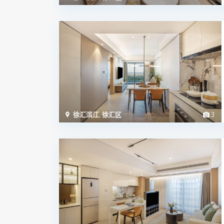
徐汇滨江
,
徐汇区
3