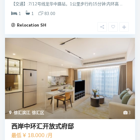
【交通】:7/12号线龙华中路站，1公里步行约15分钟;内环高 ...
1
1
83.00
Relocation SH
徐汇滨江
,
徐汇区
3
西岸中环汇开放式府邸
¥ 18.000
最低
/月