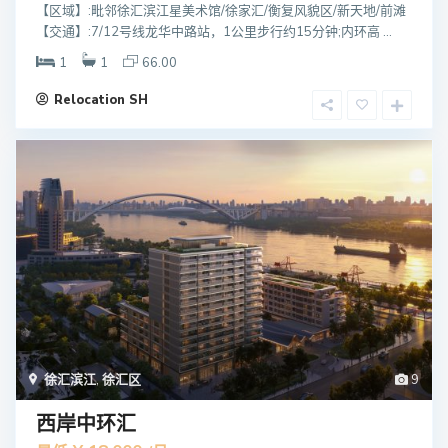
【区域】:毗邻徐汇滨江星美术馆/徐家汇/衡复风貌区/新天地/前滩
【交通】:7/12号线龙华中路站，1公里步行约15分钟;内环高 ...
1
1
66.00
Relocation SH
徐汇滨江
,
徐汇区
9
西岸中环汇