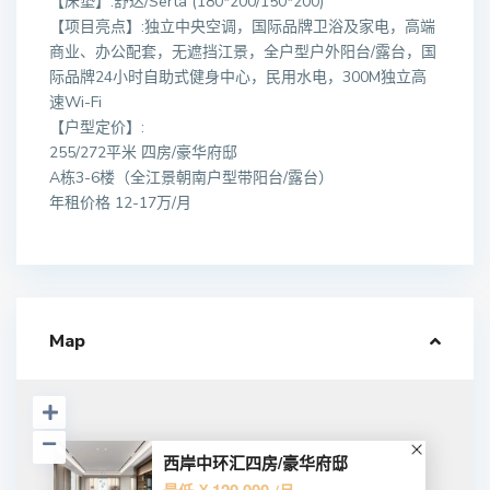
【床垫】:舒达/Serta (180*200/150*200)
【项目亮点】:独立中央空调，国际品牌卫浴及家电，高端
商业、办公配套，无遮挡江景，全户型户外阳台/露台，国
际品牌24小时自助式健身中心，民用水电，300M独立高
速Wi-Fi
【户型定价】:
255/272平米 四房/豪华府邸
A栋3-6楼（全江景朝南户型带阳台/露台）
年租价格 12-17万/月
Map
西岸中环汇四房/豪华府邸
¥ 120.000
最低
/月