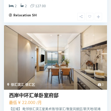
2
2
127.00
Relocation SH
徐汇滨江
,
徐汇区
3
西岸中环汇单卧室府邸
¥ 22.000
最低
/月
【区域】:毗邻徐汇滨江星美术馆/徐家汇/衡复风貌区/新天地/前滩