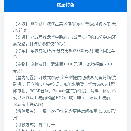
房屋特色
【区域】:毗邻徐汇滨江星美术馆/徐家汇/衡复风貌区/新天
地/前滩
【交通】:7/12号线龙华中路站，1公里步行约15分钟;内环
高架路，打浦桥隧道仅500米
【停车】:车位充足(含部分充电桩)2,000元/月 地下固定车
位
【宠物】:宠物友好，清洁费1,000元/月，宠物押金5,000
元/只
【屋内配置】:开放式厨房(全户型提供电磁炉/配备烤箱/洗
碗机)，日立独立中央空调，威能水地暖，华为55/65寸智
能电视，BOSE音响，Blueair空气净化器，洗烘一体机;科
勒卫浴以及卫洗丽(B座);B&O音响，唯宝卫浴及卫洗丽，
米勒家电等(A座)
【增值服务】:一周一次打扫(包含更换房间布草)(1,000元/
月)
【付款方式】:押二付一