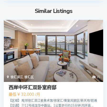
Similar Listings
徐汇滨江
,
徐汇区
15
西岸中环汇双卧室府邸
¥ 32.000
最低
/月
【区域】:毗邻徐汇滨江星美术馆/徐家汇/衡复风貌区/新天地/前滩
【交通】:7/12号线龙华中路站，1公里步行约15分钟;内环高 ...