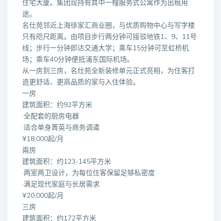
住宅大厦。集团现持有其中一幢服务式公寓作为出租用
途。
名仕苑邻近上海徐家汇商业圈，与优质购物中心与写字楼
只有咫尺距离。由项目步行两分钟可接驳地铁1、9、11号
线；步行一分钟即达交通大学；乘车15分钟可至虹桥机
场；乘车40分钟便抵浦东国际机场。
从一房到三房，名仕苑全新装修单元正式亮相，为住客打
造更舒适、更高品质的家与入住体验。
一房
建筑面积：约92平方米
·全配套的厨房电器
·适合单身菁英与商务调遣
¥18,000起/月
兩房
建筑面积：约123-145平方米
·两室两卫设计，为每位住客保留足够私密度
·满足现代家庭与长居需求
¥20,000起/月
三房
建筑面积：约172平方米