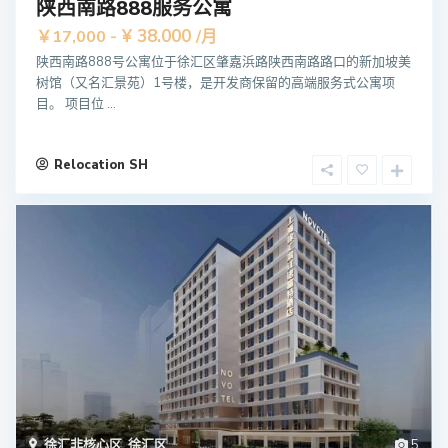
陕西南路888服务公寓
¥ 38.000
￥17,000 -
/月
陕西南路888号公寓位于徐汇区肇嘉浜路陕西南路路口的新加坡美
树馆（又名汇景苑）1号楼，是开发商保留的高端服务式公寓项
目。 项目位 ...
Relocation SH
徐汇非核心区
,
徐汇区
5