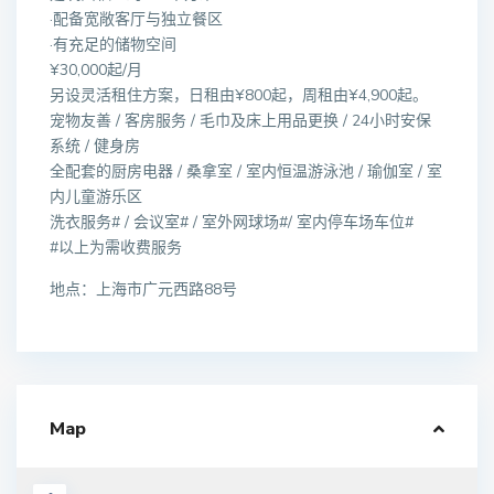
·配备宽敞客厅与独立餐区
·有充足的储物空间
¥30,000起/月
另设灵活租住方案，日租由¥800起，周租由¥4,900起。
宠物友善 / 客房服务 / 毛巾及床上用品更换 / 24小时安保
系统 / 健身房
全配套的厨房电器 / 桑拿室 / 室内恒温游泳池 / 瑜伽室 / 室
内儿童游乐区
洗衣服务# / 会议室# / 室外网球场#/ 室内停车场车位#
#以上为需收费服务
地点：上海市广元西路88号
Map