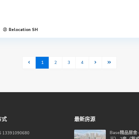
Relocation SH
1
2
3
4
方式
最新房源
Base精品居舍
6 13391090680
三） 2房（复