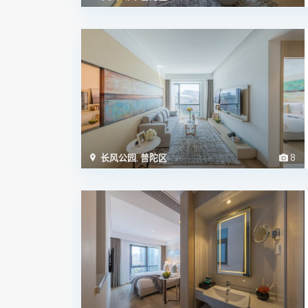
长风公园
,
普陀区
8